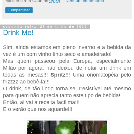
Maison Greta Cauê
às
08:59
Nenhum comentário:
Compartilhar
segunda-feira, 23 de julho de 2012
Drink Me!
Sim, ainda estamos em pleno inverno e a bebida da
vez é um bom vinho tinto seco e amadeirado!
Mas quem passeou pela Europa, especialmente
Milão por agora, não deixou de notar um drink em
todas as mesas!!!
Spritz
!!! Uma onomatopéia pelo
frizzzz ao bebê-la!!!
O drink, de tão lindo torna-se irresistível até mesmo
para quem não aprecia tanto este tipo de bebida!
Então, aí vai a receita facílima!!!
E o verão que nos aguarde!!!