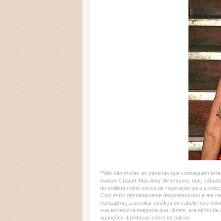
"Não são muitas as pessoas que conseguem arranca
maison Chanel. Mas Amy Winehouse, que, sábado 
do estilista como serviu de inspiração para a cole
Com estilo absolutamente despretensioso e até ren
consagrou, a peculiar estética do cabelo hipervolu
sua excessiva magreza que, dizem, era atribuída ao
aparições duvidosas sobre os palcos.