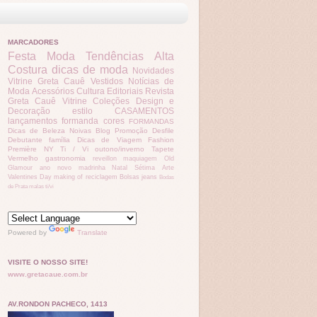
MARCADORES
Festa
Moda
Tendências
Alta
Costura
dicas de moda
Novidades
Vitrine Greta Cauê
Vestidos
Notícias de
Moda
Acessórios
Cultura
Editoriais
Revista
Greta Cauê
Vitrine
Coleções
Design e
Decoração
estilo
CASAMENTOS
lançamentos
formanda
cores
FORMANDAS
Dicas de Beleza
Noivas
Blog Promoção
Desfile
Debutante
família
Dicas de Viagem
Fashion
Première
NY
Ti / Vi
outono/inverno
Tapete
Vermelho
gastronomia
reveillon
maquiagem
Old
Glamour
ano novo
madrinha
Natal
Sétima Arte
Valentines Day
making of
reciclagem
Bolsas
jeans
Bodas
de Prata
malas
ti/vi
Powered by
Translate
VISITE O NOSSO SITE!
www.gretacaue.com.br
AV.RONDON PACHECO, 1413