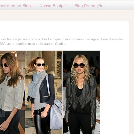
stre-se no Blog
Nossa Equipe
Blog Promoção!
cientes em países como o Brasil em que o inverno não é tão rígido. Além disso eles
SSA as produções mais sofisticadas. Confira!