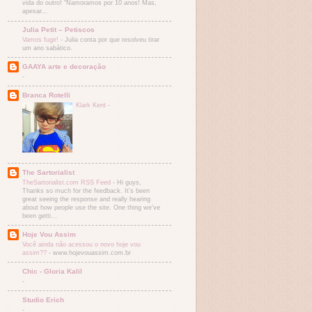
vida do outro! “Namoramos por 10 anos! Mas,
apesar...
Julia Petit – Petiscos
Vamos fugir!
-
Julia conta por que resolveu tirar
um ano sabático.
GAAYA arte e decoração
-
Branca Rotelli
Klark Kent
-
The Sartorialist
TheSartorialist.com RSS Feed
-
Hi guys,
Thanks so much for the feedback. It’s been
great seeing the response and really hearing
about how people use the site. One thing we’ve
been getti...
Hoje Vou Assim
Você ainda não acessou o novo hoje vou
assim??
-
www.hojevouassim.com.br
Chic - Gloria Kalil
-
Studio Erich
-