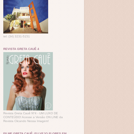
tel: (34) 3231-5151
REVISTA GRETA CAUÊ 4
Revista Greta Cauê N°4 - UM LUXO DE
CONTEÚDO! Acesse a Versão ON LINE da
Revista Clicando Nessa Imagem!
FILME GRETA CAUÊ: EU VEJO FLORES EM