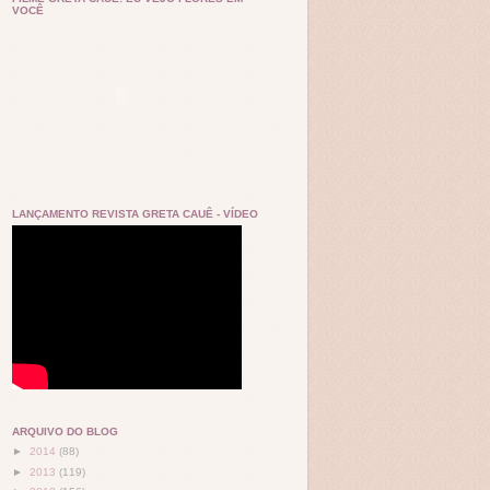
VOCÊ
LANÇAMENTO REVISTA GRETA CAUÊ - VÍDEO
ARQUIVO DO BLOG
►
2014
(88)
►
2013
(119)