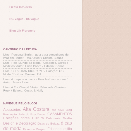
Fiesta Intruders
-
RG Vogue - RGVogue
-
Blog Lih Florencio
-
CANTINHO DA LEITURA
Livro: Personal Stulist - guia para consultores de
imagem / Autor: Titta Aguiar / Editora: Senac
Livro: Pelo Mundo da Moda - Criadores, Grifes e
Modelos/ Autor: Lilian Pacce / Editora: Senac
Livro: CHRISTIAN DIOR Y YO / Coleção: GG
Moda / Editora: Gustavo Gili
Livro: A roupa e a moda - Uma história concisa /
Autor: James Laver
Livro: A Era Chanel / Autor: Edmonde Charles-
Roux / Editora: Cosac & Naify
NAVEGUE PELO BLOG!
Alta Costura
Acessórios
Blog
ano novo
CASAMENTOS
Promoção
Bolsas
Bodas de Prata
Coleções
cores
Cultura
Debutante
Desfile
dicas
Design e Decoração
Dicas de Beleza
de moda
Editoriais
estilo
Dicas de Viagem