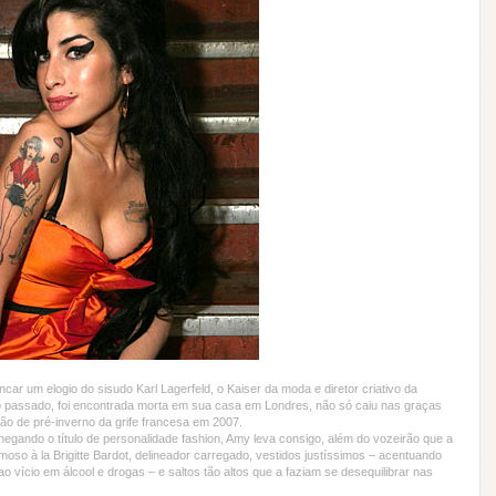
r um elogio do sisudo Karl Lagerfeld, o Kaiser da moda e diretor criativo da
passado, foi encontrada morta em sua casa em Londres, não só caiu nas graças
ção de pré-inverno da grife francesa em 2007.
egando o título de personalidade fashion, Amy leva consigo, além do vozeirão que a
moso à la Brigitte Bardot, delineador carregado, vestidos justíssimos – acentuando
 vício em álcool e drogas – e saltos tão altos que a faziam se desequilibrar nas