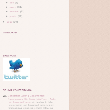
►
abril
(8)
►
março
(13)
►
fevereiro
(11)
►
janeiro
(11)
►
2010
(105)
INSTAGRAM
SIGA-NOS!
DÊ UMA CONFERIDINHA...
Constance Zahn { Casamentos }
Casamento em São Paulo: Júlia Feres + André
Luiz Junqueira Franco
-
As famílias de Júlia
Feres e André Luiz Junqueira Franco sempre
foram amigas, então, um sempre esteve na