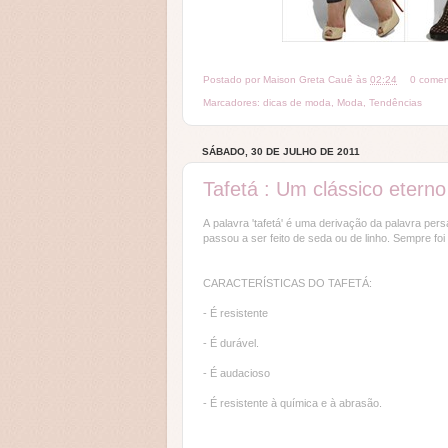
Postado por
Maison Greta Cauê
às
02:24
0 comen
Marcadores:
dicas de moda
,
Moda
,
Tendências
SÁBADO, 30 DE JULHO DE 2011
Tafetá : Um clássico etern
A
palavra 'tafetá' é uma derivação da palavra pers
passou a ser feito de seda ou de linho. Sempre fo
CARACTERÍSTICAS DO TAFETÁ:
- É resistente
- É durável.
- É audacioso
- É resistente à química e à
abrasão.