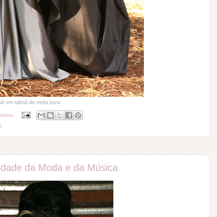
tá de seda pura
tários
s
idade da Moda e da Música