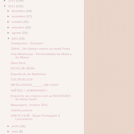
►
2012
(156)
▼
2011
(131)
►
dezembro
(10)
►
novembro
(17)
►
outubro
(11)
►
setembro
(10)
►
agosto
(10)
▼
julho
(13)
Casaquetos - Sucesso!
Tafetá : Um clássico eterno na moda Festa
Amy Winehouse - Personalidade da Moda e
da Música
Glam Rock
DICAS DE MODA
Espetáculo de Madrinhas
COLOR BLOCK
METALIZADOS______ UM LUXO!
PAÊTES > SOBERANOS !
Esquente seu inverno com as NOVIDADES
da Greta Cauê!
Maquiagem - Inverno 2011
Cabelos presos
GRETA CAUÊ - Bazar Prorrogado X
Lançamento
►
junho
(11)
►
maio
(6)