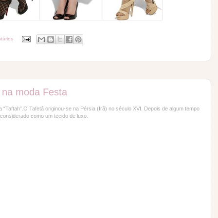
tários
o na moda Festa
a “Taftah”.O Tafetá originou-se na Pérsia (Irã) no século XVI. Depois de algum tempo
i considerado como um tecido de luxo.