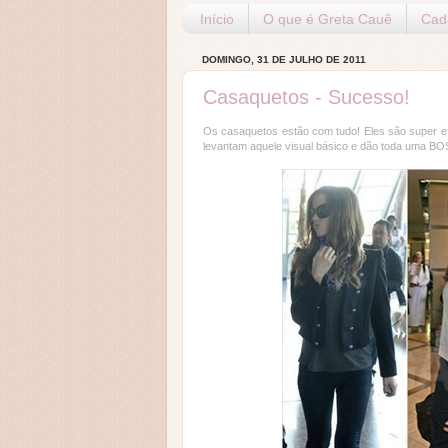
Início
O que é Greta Cauê
Cada
DOMINGO, 31 DE JULHO DE 2011
Casaquetos - Sucesso!
Os casaquetos estão com tudo! Eles são super efi
levantam aquele visual básico e dão toda uma BO