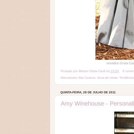
vestidos Greta Cauê em tafe
Postado por
Maison Greta Cauê
às
13:24
0 comen
Marcadores:
Alta Costura
,
dicas de moda
,
Tendência
QUINTA-FEIRA, 28 DE JULHO DE 2011
Amy Winehouse - Personal