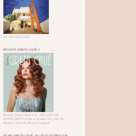
tel: (34) 3231-5151
REVISTA GRETA CAUÊ 4
Revista Greta Cauê N°4 - UM LUXO DE
CONTEÚDO! Acesse a Versão ON LINE da
Revista Clicando Nessa Imagem!
FILME GRETA CAUÊ: EU VEJO FLORES EM