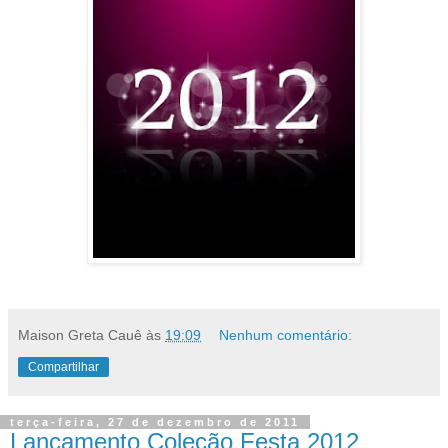
Maison Greta Cauê
às
19:09
Nenhum comentário:
Compartilhar
terça-feira, 27 de dezembro de 2011
Lançamento Coleção Festa 2012