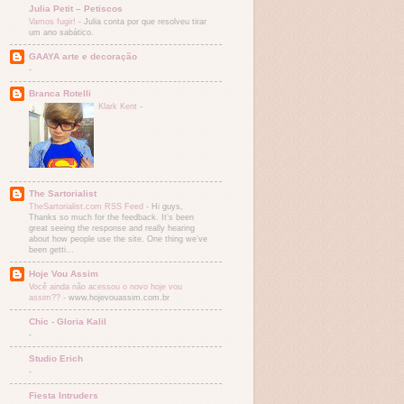
Julia Petit – Petiscos
Vamos fugir!
-
Julia conta por que resolveu tirar
um ano sabático.
GAAYA arte e decoração
-
Branca Rotelli
Klark Kent
-
The Sartorialist
TheSartorialist.com RSS Feed
-
Hi guys,
Thanks so much for the feedback. It’s been
great seeing the response and really hearing
about how people use the site. One thing we’ve
been getti...
Hoje Vou Assim
Você ainda não acessou o novo hoje vou
assim??
-
www.hojevouassim.com.br
Chic - Gloria Kalil
-
Studio Erich
-
Fiesta Intruders