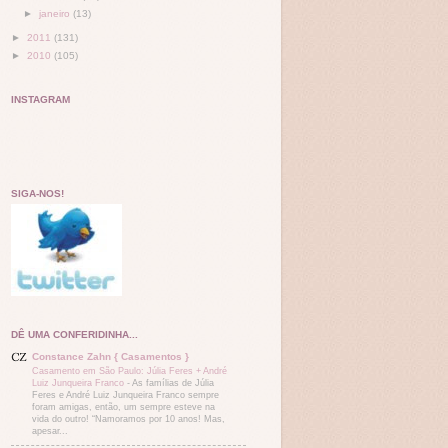
►
janeiro
(13)
►
2011
(131)
►
2010
(105)
INSTAGRAM
SIGA-NOS!
DÊ UMA CONFERIDINHA...
Constance Zahn { Casamentos }
Casamento em São Paulo: Júlia Feres + André
Luiz Junqueira Franco
-
As famílias de Júlia
Feres e André Luiz Junqueira Franco sempre
foram amigas, então, um sempre esteve na
vida do outro! “Namoramos por 10 anos! Mas,
apesar...