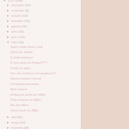
▼
2012
(156)
►
dezembro
(12)
►
novembro
(9)
►
outubro
(14)
►
setembro
(13)
►
agosto
(12)
►
julho
(15)
►
junho
(12)
▼
maio
(13)
Quem veste Greta Cauê
Debut de Vitória!
O retrô moderno!
O que seria um Peplum???
Ponto de vista!
Sim, frio combina com elegância!!!
Noivas inspiram noivas!
Acessórios preciosos!
Red Carpets
Andanças ainda por Milão!
Pelas Vitrines de Milão!
Dia das Mães
Greta Cauê em Milão
►
abril
(11)
►
março
(13)
►
fevereiro
(19)