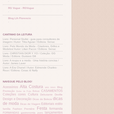
-
RG Vogue - RGVogue
-
Blog Lih Florencio
-
CANTINHO DA LEITURA
Livro: Personal Stulist - guia para consultores de
imagem / Autor: Titta Aguiar / Editora: Senac
Livro: Pelo Mundo da Moda - Criadores, Grifes e
Modelos/ Autor: Lilian Pacce / Editora: Senac
Livro: CHRISTIAN DIOR Y YO / Coleção: GG
Moda / Editora: Gustavo Gili
Livro: A roupa e a moda - Uma história concisa /
Autor: James Laver
Livro: A Era Chanel / Autor: Edmonde Charles-
Roux / Editora: Cosac & Naify
NAVEGUE PELO BLOG!
Alta Costura
Acessórios
Blog
ano novo
CASAMENTOS
Promoção
Bolsas
Bodas de Prata
Coleções
cores
Cultura
Debutante
Desfile
dicas
Design e Decoração
Dicas de Beleza
de moda
Editoriais
estilo
Dicas de Viagem
Festa
formanda
família
Fashion Première
lançamentos
FORMANDAS
gastronomia
jeans