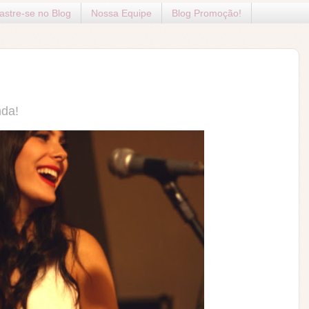
stre-se no Blog
Nossa Equipe
Blog Promoção!
nda!