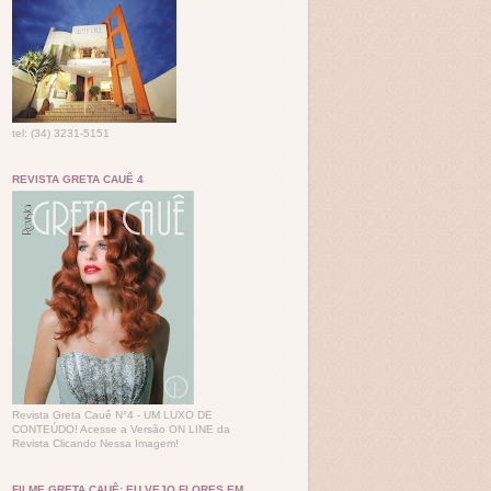
tel: (34) 3231-5151
REVISTA GRETA CAUÊ 4
Revista Greta Cauê N°4 - UM LUXO DE
CONTEÚDO! Acesse a Versão ON LINE da
Revista Clicando Nessa Imagem!
FILME GRETA CAUÊ: EU VEJO FLORES EM