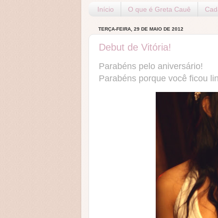
Início
O que é Greta Cauê
Cada
TERÇA-FEIRA, 29 DE MAIO DE 2012
Debut de Vitória!
Parabéns pelo aniversário!
Parabéns porque você ficou li