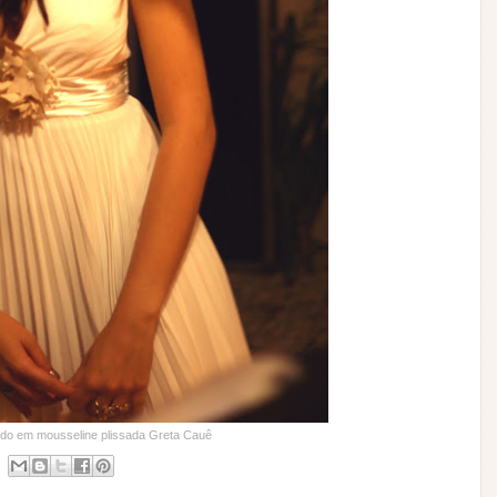
ido em mousseline plissada Greta Cauê