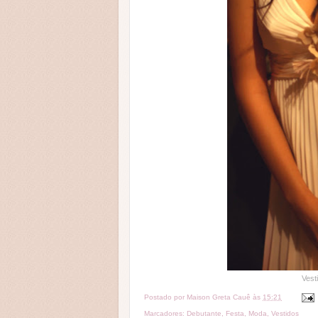
Vest
Postado por
Maison Greta Cauê
às
15:21
Marcadores:
Debutante
,
Festa
,
Moda
,
Vestidos