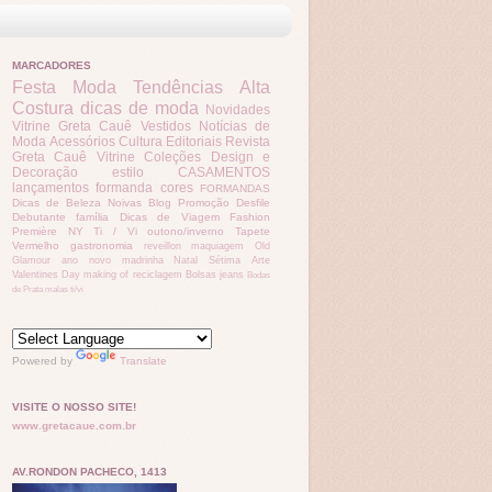
MARCADORES
Festa
Moda
Tendências
Alta
Costura
dicas de moda
Novidades
Vitrine Greta Cauê
Vestidos
Notícias de
Moda
Acessórios
Cultura
Editoriais
Revista
Greta Cauê
Vitrine
Coleções
Design e
Decoração
estilo
CASAMENTOS
lançamentos
formanda
cores
FORMANDAS
Dicas de Beleza
Noivas
Blog Promoção
Desfile
Debutante
família
Dicas de Viagem
Fashion
Première
NY
Ti / Vi
outono/inverno
Tapete
Vermelho
gastronomia
reveillon
maquiagem
Old
Glamour
ano novo
madrinha
Natal
Sétima Arte
Valentines Day
making of
reciclagem
Bolsas
jeans
Bodas
de Prata
malas
ti/vi
Powered by
Translate
VISITE O NOSSO SITE!
www.gretacaue.com.br
AV.RONDON PACHECO, 1413