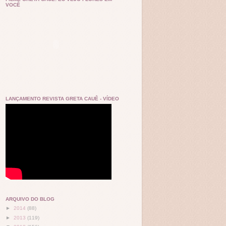
VOCÊ
LANÇAMENTO REVISTA GRETA CAUÊ - VÍDEO
ARQUIVO DO BLOG
►
2014
(88)
►
2013
(119)