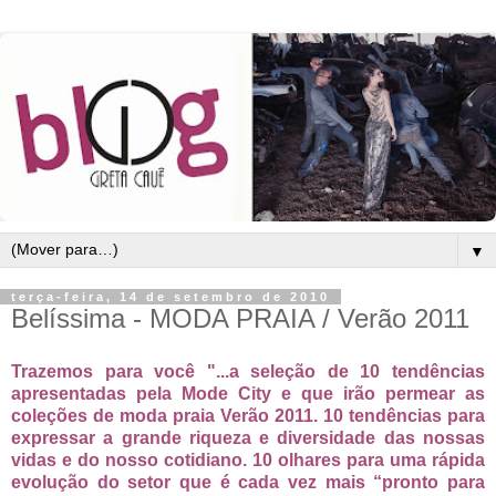
▼
terça-feira, 14 de setembro de 2010
Belíssima - MODA PRAIA / Verão 2011
Trazemos para você "...a seleção de 10 tendências
apresentadas pela Mode City e que irão permear as
coleções de moda praia Verão 2011. 10 tendências para
expressar a grande riqueza e diversidade das nossas
vidas e do nosso cotidiano. 10 olhares para uma rápida
evolução do setor que é cada vez mais “pronto para