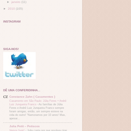
►
janeiro
(11)
►
2010
(105)
INSTAGRAM
SIGA-NOS!
DÊ UMA CONFERIDINHA...
Constance Zahn { Casamentos }
Casamento em São Paulo: Júlia Feres + André
Luiz Junqueira Franco
-
As famílias de Júlia
Feres e André Luiz Junqueira Franco sempre
foram amigas, então, um sempre esteve na
vida do outro! “Namoramos por 10 anos! Mas,
apesar...
Julia Petit – Petiscos
Vamos fugir!
-
Julia conta por que resolveu tirar