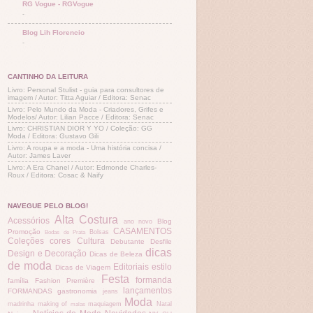
RG Vogue - RGVogue
-
Blog Lih Florencio
-
CANTINHO DA LEITURA
Livro: Personal Stulist - guia para consultores de
imagem / Autor: Titta Aguiar / Editora: Senac
Livro: Pelo Mundo da Moda - Criadores, Grifes e
Modelos/ Autor: Lilian Pacce / Editora: Senac
Livro: CHRISTIAN DIOR Y YO / Coleção: GG
Moda / Editora: Gustavo Gili
Livro: A roupa e a moda - Uma história concisa /
Autor: James Laver
Livro: A Era Chanel / Autor: Edmonde Charles-
Roux / Editora: Cosac & Naify
NAVEGUE PELO BLOG!
Alta Costura
Acessórios
Blog
ano novo
CASAMENTOS
Promoção
Bolsas
Bodas de Prata
Coleções
cores
Cultura
Debutante
Desfile
dicas
Design e Decoração
Dicas de Beleza
de moda
Editoriais
estilo
Dicas de Viagem
Festa
formanda
família
Fashion Première
lançamentos
FORMANDAS
gastronomia
jeans
Moda
madrinha
making of
maquiagem
Natal
malas