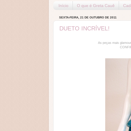
Início
O que é Greta Cauê
Cada
SEXTA-FEIRA, 21 DE OUTUBRO DE 2011
DUETO INCRÍVEL!
As peças mais glamou
CONFI