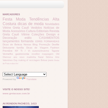
MARCADORES
Festa
Moda
Tendências
Alta
Costura
dicas de moda
Novidades
Vitrine Greta Cauê
Vestidos
Notícias de
Moda
Acessórios
Cultura
Editoriais
Revista
Greta Cauê
Vitrine
Coleções
Design e
Decoração
estilo
CASAMENTOS
lançamentos
formanda
cores
FORMANDAS
Dicas de Beleza
Noivas
Blog Promoção
Desfile
Debutante
família
Dicas de Viagem
Fashion
Première
NY
Ti / Vi
outono/inverno
Tapete
Vermelho
gastronomia
reveillon
maquiagem
Old
Glamour
ano novo
madrinha
Natal
Sétima Arte
Valentines Day
making of
reciclagem
Bolsas
jeans
Bodas
de Prata
malas
ti/vi
Powered by
Translate
VISITE O NOSSO SITE!
www.gretacaue.com.br
AV.RONDON PACHECO, 1413