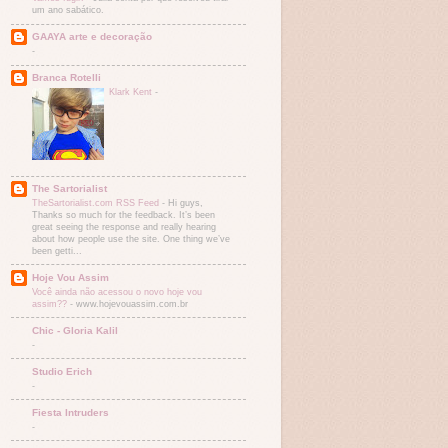
um ano sabático.
GAAYA arte e decoração
-
Branca Rotelli
Klark Kent
-
The Sartorialist
TheSartorialist.com RSS Feed
-
Hi guys,
Thanks so much for the feedback. It’s been
great seeing the response and really hearing
about how people use the site. One thing we’ve
been getti...
Hoje Vou Assim
Você ainda não acessou o novo hoje vou
assim??
-
www.hojevouassim.com.br
Chic - Gloria Kalil
-
Studio Erich
-
Fiesta Intruders
-