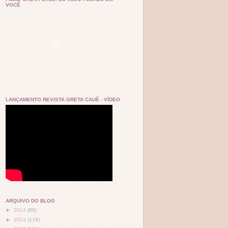
VOCÊ
LANÇAMENTO REVISTA GRETA CAUÊ - VÍDEO
ARQUIVO DO BLOG
►
2014
(88)
►
2013
(119)