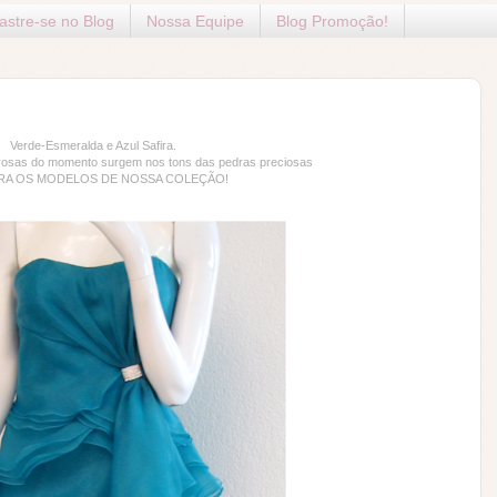
stre-se no Blog
Nossa Equipe
Blog Promoção!
Verde-Esmeralda e Azul Safira.
rosas do momento surgem nos tons das pedras preciosas
RA OS MODELOS DE NOSSA COLEÇÃO!