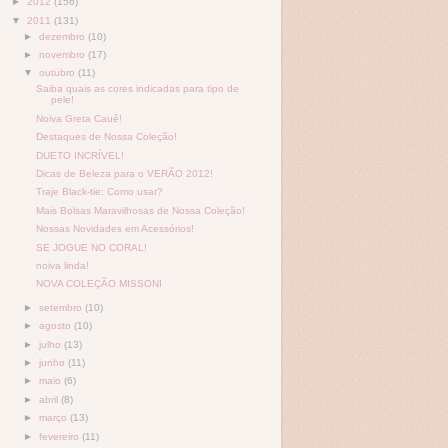
►
2012
(156)
▼
2011
(131)
►
dezembro
(10)
►
novembro
(17)
▼
outubro
(11)
Saiba quais as cores indicadas para tipo de
pele!
Noiva Greta Cauê!
Destaques de Nossa Coleção!
DUETO INCRÍVEL!
Dicas de Beleza para o VERÃO 2012!
Traje Black-tie: Como usar?
Mais Bolsas Maravilhosas de Nossa Coleção!
Nossas Novidades em Acessórios!
SE JOGUE NO CORAL!
noiva linda!
NOVA COLEÇÃO MISSONI
►
setembro
(10)
►
agosto
(10)
►
julho
(13)
►
junho
(11)
►
maio
(6)
►
abril
(8)
►
março
(13)
►
fevereiro
(11)