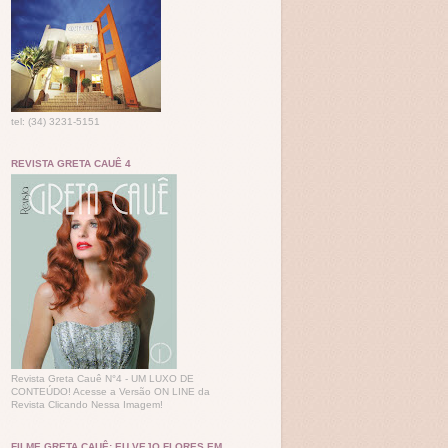
tel: (34) 3231-5151
REVISTA GRETA CAUÊ 4
Revista Greta Cauê N°4 - UM LUXO DE
CONTEÚDO! Acesse a Versão ON LINE da
Revista Clicando Nessa Imagem!
FILME GRETA CAUÊ: EU VEJO FLORES EM